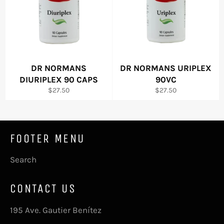
DR NORMANS
DR NORMANS URIPLEX
DIURIPLEX 90 CAPS
90VC
Precio
Precio
$27.50
$27.50
habitual
habitual
FOOTER MENU
Search
CONTACT US
195 Ave. Gautier Benítez