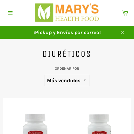
Ir
directamente
Ca
al
Navegación
contenido
¡Pickup y Envíos por correo!
Cerra
DIURÉTICOS
ORDENAR POR