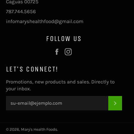
Caguas 00725
787.744.5656
infomaryshealthfood@gmail.com
FOLLOW US
Facebook
Instagram
LET'S CONNECT!
Promotions, new products and sales. Directly to
your inbox.
SUSCRI
© 2026,
Mary's Health Foods
.