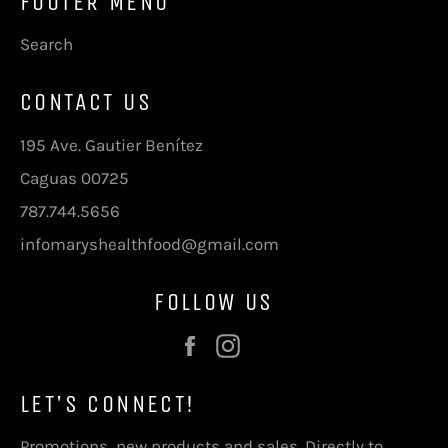
FOOTER MENU
Search
CONTACT US
195 Ave. Gautier Benítez
Caguas 00725
787.744.5656
infomaryshealthfood@gmail.com
FOLLOW US
Facebook
Instagram
LET'S CONNECT!
Promotions, new products and sales. Directly to