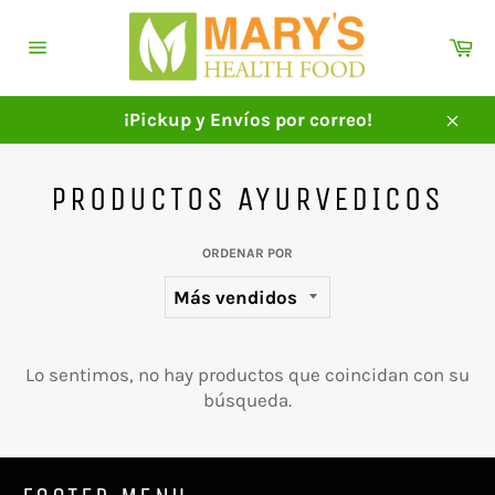
Ir
directamente
Ca
al
Navegación
contenido
¡Pickup y Envíos por correo!
Cerra
PRODUCTOS AYURVEDICOS
ORDENAR POR
Lo sentimos, no hay productos que coincidan con su
búsqueda.