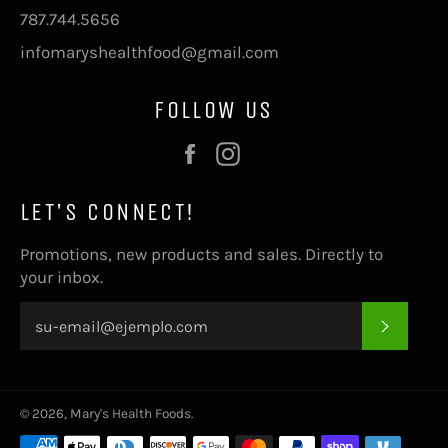
787.744.5656
infomaryshealthfood@gmail.com
FOLLOW US
Facebook
Instagram
LET'S CONNECT!
Promotions, new products and sales. Directly to
your inbox.
SUSCRI
© 2026,
Mary's Health Foods
.
Métodos