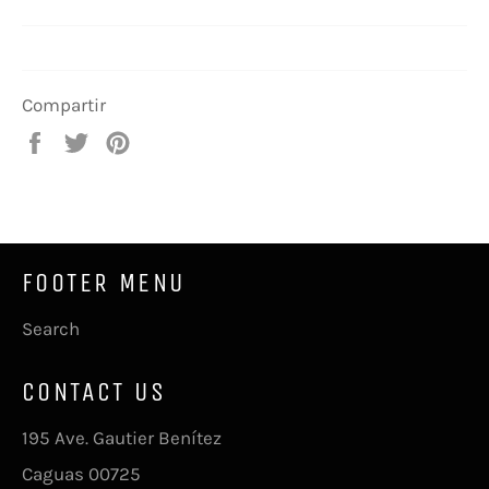
Compartir
Compartir
Tuitear
Pinear
en
en
en
Facebook
Twitter
Pinterest
FOOTER MENU
Search
CONTACT US
195 Ave. Gautier Benítez
Caguas 00725