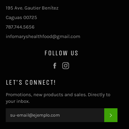
195 Ave. Gautier Benítez
Caguas 00725
787.744.5656
infomaryshealthfood@gmail.com
FOLLOW US
Facebook
Instagram
LET'S CONNECT!
Promotions, new products and sales. Directly to
your inbox.
SUSCRI