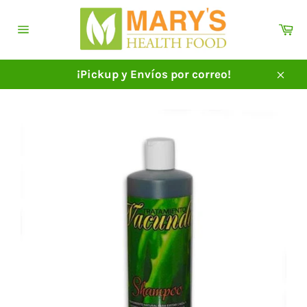
Ir
directamente
Ca
al
Navegación
contenido
¡Pickup y Envíos por correo!
Cerra