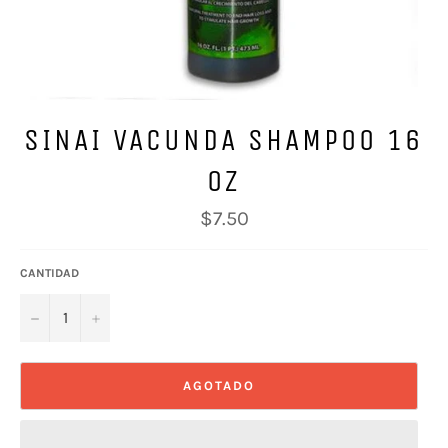
SINAI VACUNDA SHAMPOO 16
OZ
Precio
$7.50
habitual
CANTIDAD
−
+
AGOTADO