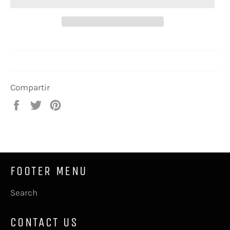
Compartir
Compartir
Tuitear
Pinear
en
en
en
Facebook
Twitter
Pinterest
FOOTER MENU
Search
CONTACT US