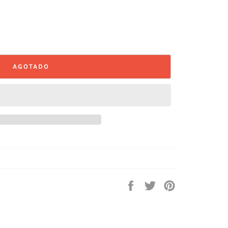
AGOTADO
Compartir
Tuitear
Pinear
en
en
en
Facebook
Twitter
Pinterest