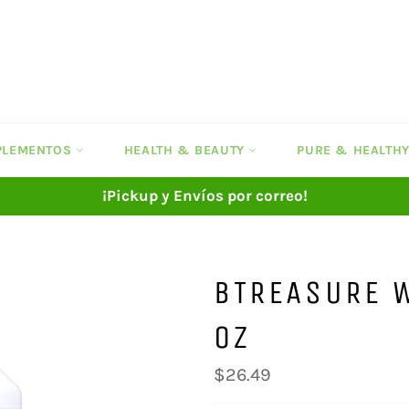
UPLEMENTOS
HEALTH & BEAUTY
PURE & HEALTH
¡Pickup y Envíos por correo!
BTREASURE 
OZ
Precio
$26.49
habitual