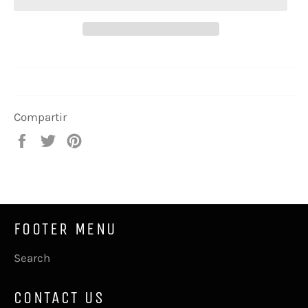
Compartir
Compartir
Tuitear
Pinear
en
en
en
Facebook
Twitter
Pinterest
FOOTER MENU
Search
CONTACT US