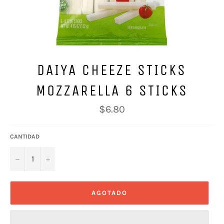
DAIYA CHEEZE STICKS
MOZZARELLA 6 STICKS
Precio
$6.80
habitual
CANTIDAD
−
+
AGOTADO