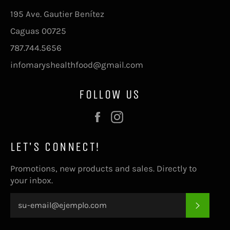
195 Ave. Gautier Benítez
Caguas 00725
787.744.5656
infomaryshealthfood@gmail.com
FOLLOW US
Facebook
Instagram
LET'S CONNECT!
Promotions, new products and sales. Directly to
your inbox.
SUSCRI