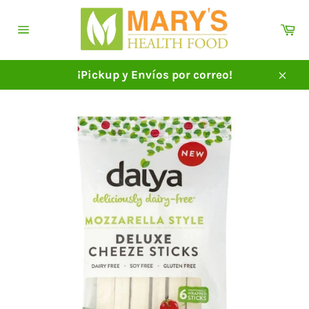
Ir
directamente
Ca
al
Navegación
contenido
¡Pickup y Envíos por correo!
Cerra