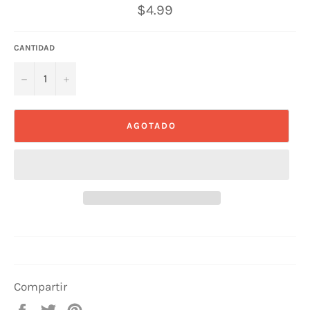
Precio
$4.99
habitual
CANTIDAD
−
+
AGOTADO
Compartir
Compartir
Tuitear
Pinear