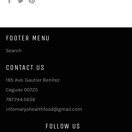
en
en
en
Facebook
Twitter
Pinterest
FOOTER MENU
Search
CONTACT US
195 Ave. Gautier Benítez
Caguas 00725
787.744.5656
infomaryshealthfood@gmail.com
FOLLOW US