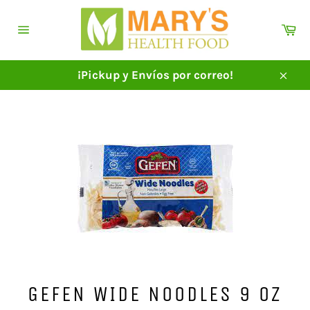
Ir
directamente
Ca
al
Navegación
contenido
¡Pickup y Envíos por correo!
Cerra
GEFEN WIDE NOODLES 9 OZ