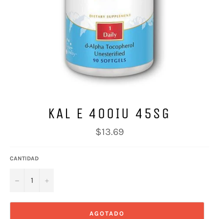
KAL E 400IU 45SG
Precio
$13.69
habitual
CANTIDAD
−
+
AGOTADO