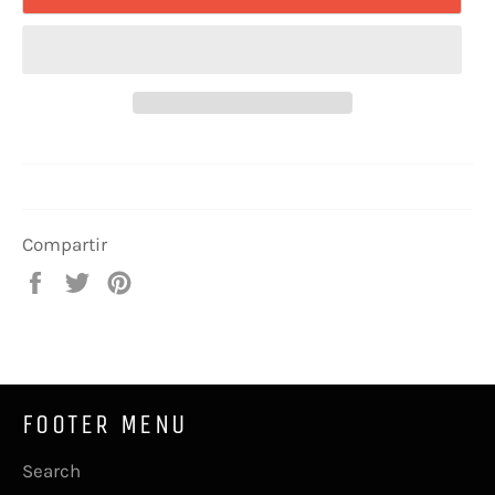
Compartir
Compartir
Tuitear
Pinear
en
en
en
Facebook
Twitter
Pinterest
FOOTER MENU
Search