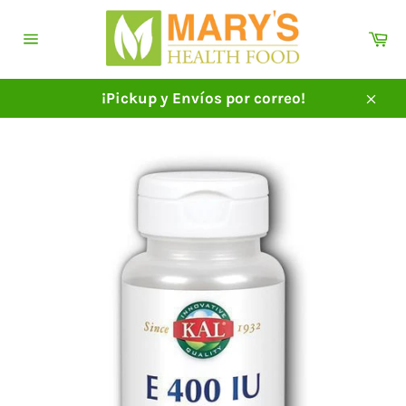
Ir
directamente
Ca
al
Navegación
contenido
¡Pickup y Envíos por correo!
Cerra