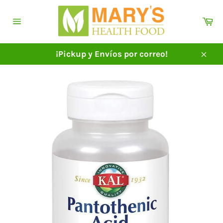
Ir
directamente
Ca
al
Navegación
contenido
¡Pickup y Envíos por correo!
Cerra