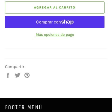
AGREGAR AL CARRITO
Más opciones de pago
Compartir
Compartir
Tuitear
Pinear
en
en
en
Facebook
Twitter
Pinterest
FOOTER MENU