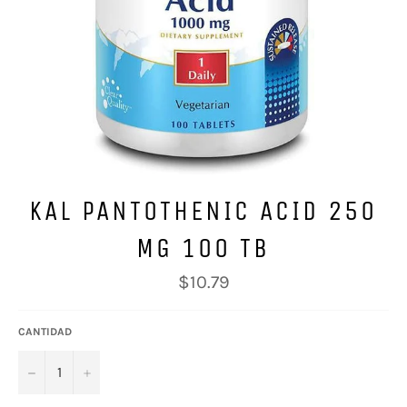
KAL PANTOTHENIC ACID 250
MG 100 TB
Precio
$10.79
habitual
CANTIDAD
−
+