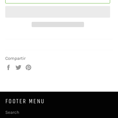
Compartir
Compartir
Tuitear
Pinear
en
en
en
Facebook
Twitter
Pinterest
FOOTER MENU
Search