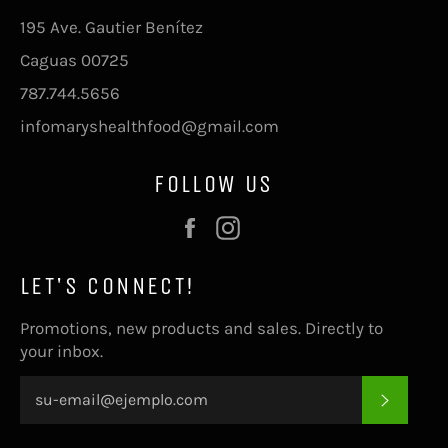
195 Ave. Gautier Benítez
Caguas 00725
787.744.5656
infomaryshealthfood@gmail.com
FOLLOW US
Facebook
Instagram
LET'S CONNECT!
Promotions, new products and sales. Directly to
your inbox.
SUSCRI