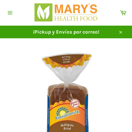
Ir
directamente
Ca
al
Navegación
contenido
¡Pickup y Envíos por correo!
Cerra