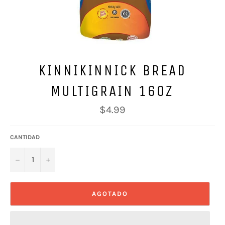
KINNIKINNICK BREAD
MULTIGRAIN 16OZ
Precio
$4.99
habitual
CANTIDAD
−
+
AGOTADO