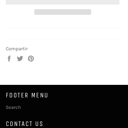
Compartir
Compartir
Tuitear
Pinear
en
en
en
Facebook
Twitter
Pinterest
FOOTER MENU
Search
CONTACT US