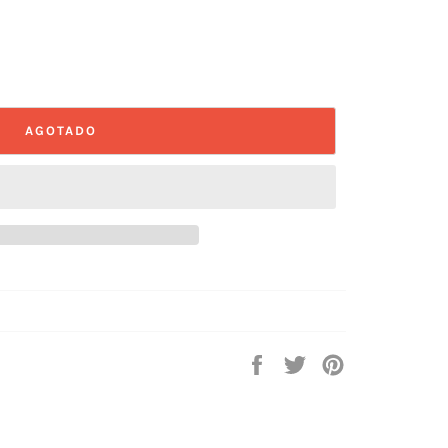
AGOTADO
Compartir
Tuitear
Pinear
en
en
en
Facebook
Twitter
Pinterest