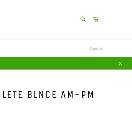
BUSCAR
Carrito
Buscar
Y
Cuenta
Cerra
PLETE BLNCE AM-PM