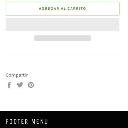
AGREGAR AL CARRITO
Compartir
Compartir
Tuitear
Pinear
en
en
en
Facebook
Twitter
Pinterest
FOOTER MENU