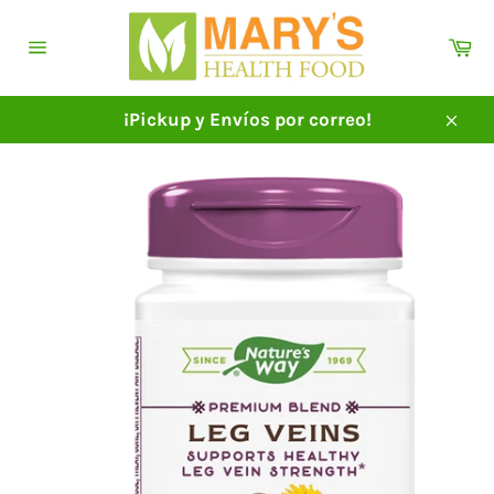
Ir
directamente
Ca
al
Navegación
contenido
¡Pickup y Envíos por correo!
Cerra