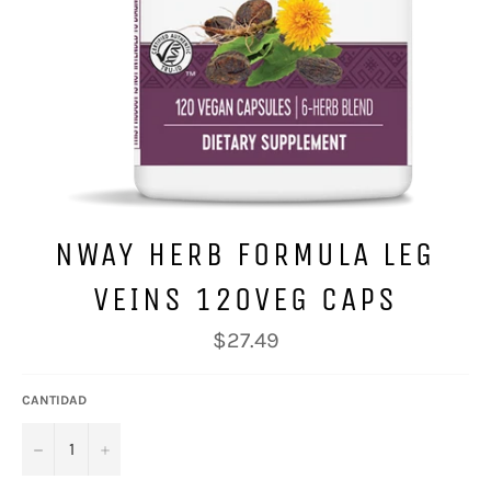
NWAY HERB FORMULA LEG
VEINS 120VEG CAPS
Precio
$27.49
habitual
CANTIDAD
−
+