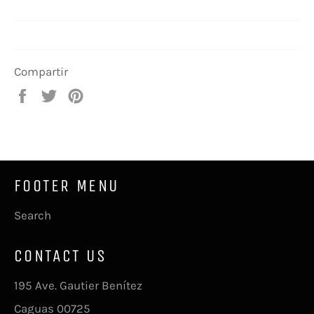
Compartir
Compartir
Tuitear
Pinear
en
en
en
Facebook
Twitter
Pinterest
FOOTER MENU
Search
CONTACT US
195 Ave. Gautier Benítez
Caguas 00725