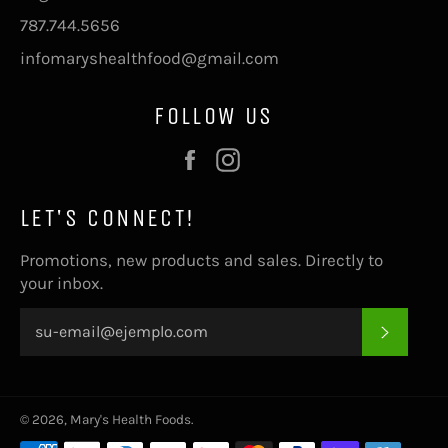
787.744.5656
infomaryshealthfood@gmail.com
FOLLOW US
Facebook
Instagram
LET'S CONNECT!
Promotions, new products and sales. Directly to
your inbox.
SUSCRI
© 2026,
Mary's Health Foods
.
Métodos