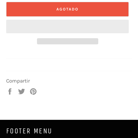
AGOTADO
Compartir
Compartir
Tuitear
Pinear
en
en
en
Facebook
Twitter
Pinterest
FOOTER MENU