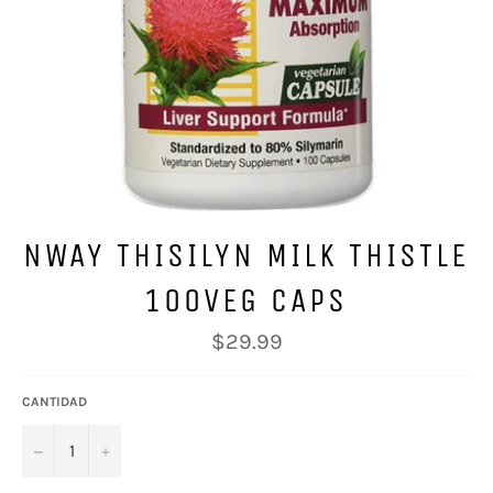
NWAY THISILYN MILK THISTLE
100VEG CAPS
Precio
$29.99
habitual
CANTIDAD
−
+