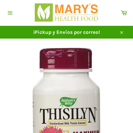
Ir
directamente
Ca
al
Navegación
contenido
¡Pickup y Envíos por correo!
Cerra