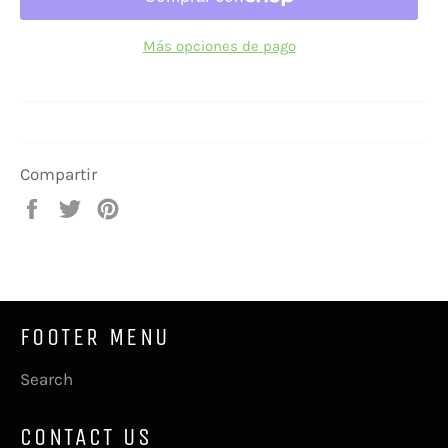
Más opciones de pago
Compartir
Compartir
Tuitear
Pinear
en
en
en
Facebook
Twitter
Pinterest
FOOTER MENU
Search
CONTACT US