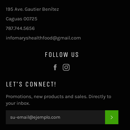
195 Ave. Gautier Benítez
Caguas 00725
787.744.5656
infomaryshealthfood@gmail.com
FOLLOW US
Facebook
Instagram
LET'S CONNECT!
Promotions, new products and sales. Directly to
your inbox.
SUSCRI