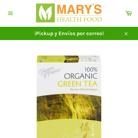
Ir
directamente
Ca
al
Navegación
contenido
¡Pickup y Envíos por correo!
Cerra