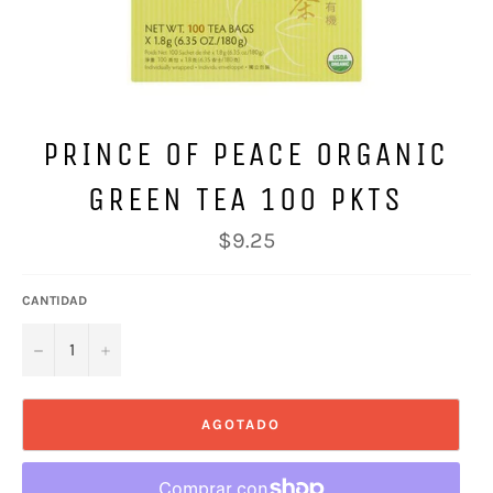
PRINCE OF PEACE ORGANIC
GREEN TEA 100 PKTS
Precio
$9.25
habitual
CANTIDAD
−
+
AGOTADO