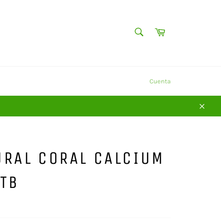
BUSCAR
Carrito
Buscar
Y
Cuenta
Cerra
URAL CORAL CALCIUM
TB