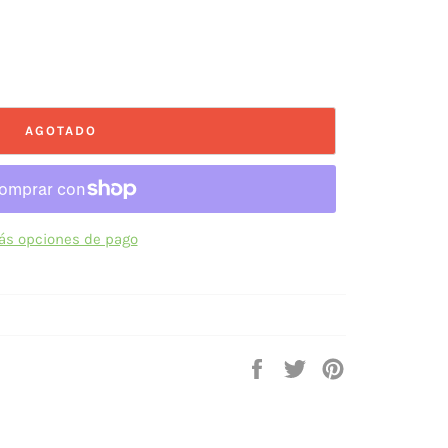
AGOTADO
s opciones de pago
Compartir
Tuitear
Pinear
en
en
en
Facebook
Twitter
Pinterest