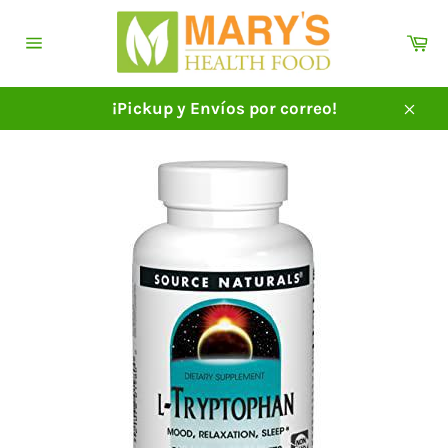
Ir
directamente
Ca
al
Navegación
contenido
¡Pickup y Envíos por correo!
Cerra