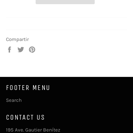
Compartir
Compartir
Tuitear
Pinear
en
en
en
Facebook
Twitter
Pinterest
FOOTER MENU
Search
CONTACT US
195 Ave. Gautier Benítez