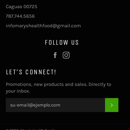
Caguas 00725
787.744.5656
infomaryshealthfood@gmail.com
FOLLOW US
Facebook
Instagram
LET'S CONNECT!
Promotions, new products and sales. Directly to
your inbox.
SUSCRI