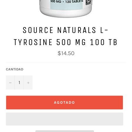
SOURCE NATURALS L-
TYROSINE 500 MG 100 TB
Precio
$14.50
habitual
CANTIDAD
−
+
AGOTADO