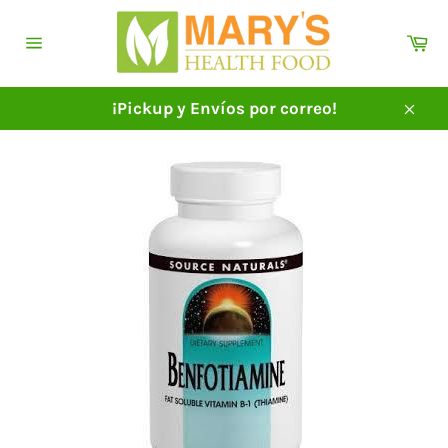
Ir
directamente
Ca
al
Navegación
contenido
¡Pickup y Envíos por correo!
Cerra