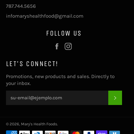
787.744.5656
infomaryshealthfood@gmail.com
FOLLOW US
Facebook
Instagram
LET'S CONNECT!
Promotions, new products and sales. Directly to
your inbox.
SUSCRI
© 2026,
Mary's Health Foods
.
Métodos