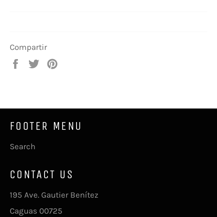
Compartir
Compartir
Tuitear
Pinear
en
en
en
Facebook
Twitter
Pinterest
FOOTER MENU
Search
CONTACT US
195 Ave. Gautier Benítez
Caguas 00725