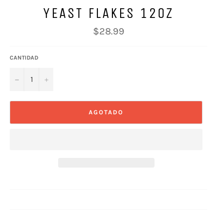
YEAST FLAKES 12OZ
Precio
$28.99
habitual
CANTIDAD
−
+
AGOTADO