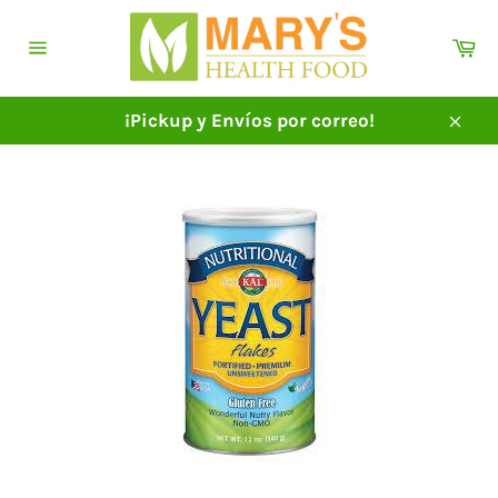
Ir
directamente
Ca
al
Navegación
contenido
¡Pickup y Envíos por correo!
Cerra