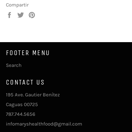
Compartir
Compartir
Tuitear
Pinear
en
en
en
Facebook
Twitter
Pinterest
FOOTER MENU
Search
CONTACT US
195 Ave. Gautier Benítez
Caguas 00725
787.744.5656
infomaryshealthfood@gmail.com